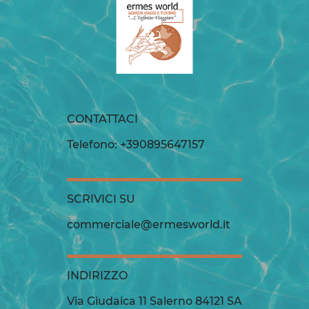
CONTATTACI
Telefono: +390895647157
SCRIVICI SU
commerciale@ermesworld.it
INDIRIZZO
Via Giudaica 11 Salerno 84121 SA